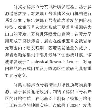
2
).
揭示嫦娥五号玄武岩喷发过程。基于多
源遥感数据，对嫦娥五号着陆区火山机构进行
系统研究，提出嫦娥五号玄武岩喷发的四阶段
模型，嫦娥五号玄武岩形成于夏普月溪源头火
山口的喷发。夏普月溪喷发自露湾，在喷发早
期形成了席状熔岩，展布在嫦娥五号玄武岩单
元范围内；喷发晚期，随着喷发通量的减少，
熔岩逐渐聚集到中部并最终下蚀形成月溪。该
成果发表于Geophysical Research Letters，对返
回样品岩石成因学及月幔源区性质研究具有重
要参考意义。
3
).
阐明嫦娥五号着陆区月壤性质与物质来
源。基于多源遥感数据，制约了嫦娥五号着陆
区的月壤性质，在此基础上制备了模拟月壤用
于工程单位的地面实验。该成果于2020年发表